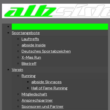
Skip
to
content
Sportangebote
Lauftreffs
albside Inside
Deutsches Sportabzeichen
X-Mas Run
Biketreff
Verein
Running
albside Skyraces
Hall of Fame Running
Mitgliedschaft
Ansprechpartner
Sponsoren und Partner