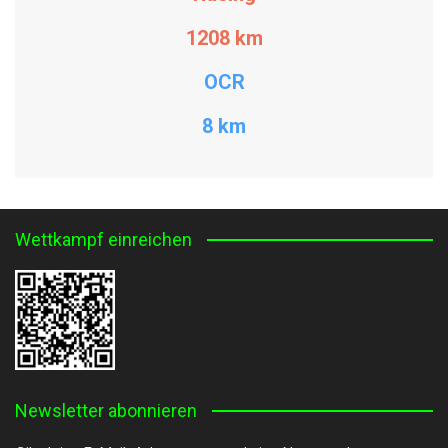
1208
km
OCR
8 km
Wettkampf einreichen
Newsletter abonnieren