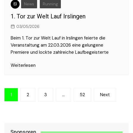
News
Running
1. Tor zur Welt Lauf Irslingen
03/05/2026
Beim 1. Tor zur Welt Lauf in Irslingen feierte die
Veranstaltung am 22.03.2026 eine gelungene
Premiere und lockte zahlreiche Laufbegeisterte
Weiterlesen
Seitennummerierung
1
2
3
…
52
Next
der
Beiträge
Sponsoren