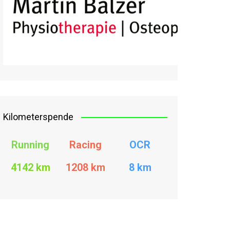
Kilometerspende
Running
Racing
OCR
4142 km
1208
km
8 km