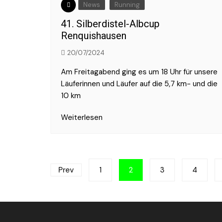
News
Running
41. Silberdistel-Albcup
Renquishausen
20/07/2024
Am Freitagabend ging es um 18 Uhr für unsere
Läuferinnen und Läufer auf die 5,7 km- und die
10 km
Weiterlesen
Seitennummerierung
Prev
1
2
3
4
der
Beiträge