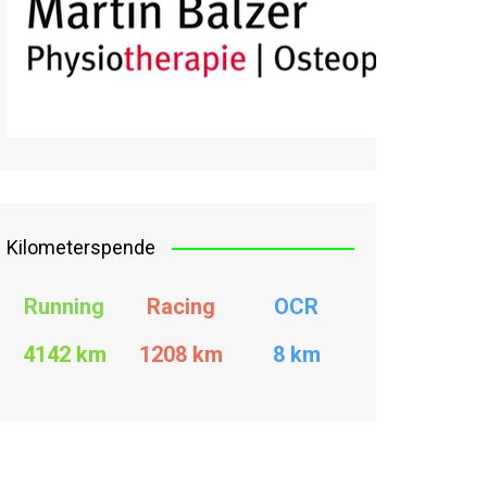
Kilometerspende
Running
Racing
OCR
4142 km
1208
km
8 km