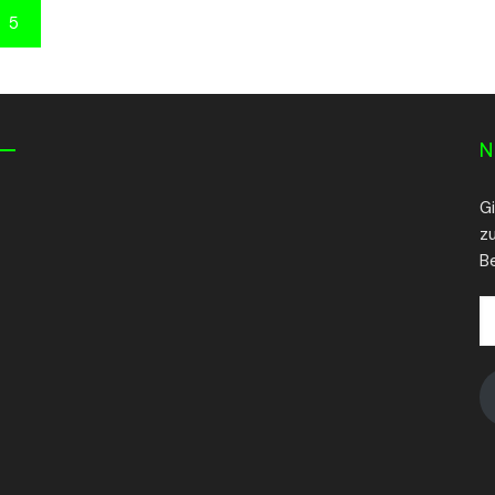
5
N
G
z
Be
E
Ma
A