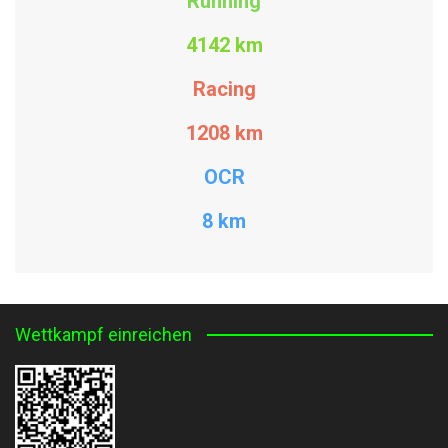
Running
4142 km
Racing
1208
km
OCR
8 km
Wettkampf einreichen