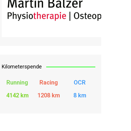
Kilometerspende
Running
Racing
OCR
4142 km
1208
km
8 km