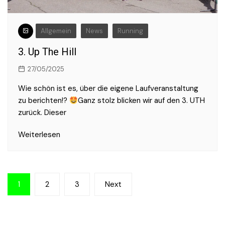
Allgemein
News
Running
3. Up The Hill
27/05/2025
Wie schön ist es, über die eigene Laufveranstaltung
zu berichten!?
Ganz stolz blicken wir auf den 3. UTH
zurück. Dieser
Weiterlesen
Seitennummerierung
1
2
3
Next
der
Beiträge