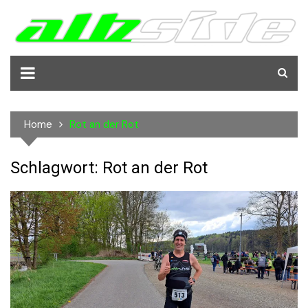
Skip
to
content
Home
Rot an der Rot
Schlagwort:
Rot an der Rot