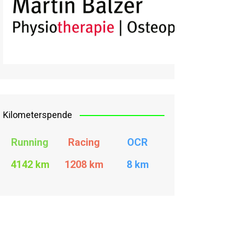
Kilometerspende
Running
Racing
OCR
4142 km
1208
km
8 km