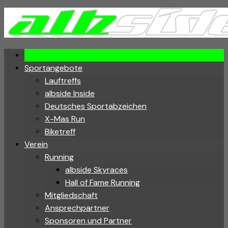
Skip
to
content
Sportangebote
Lauftreffs
albside Inside
Deutsches Sportabzeichen
X-Mas Run
Biketreff
Verein
Running
albside Skyraces
Hall of Fame Running
Mitgliedschaft
Ansprechpartner
Sponsoren und Partner