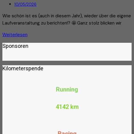
10/05/2026
Wie schön ist es (auch in diesem Jahr), wieder über die eigene
Laufveranstaltung zu berichten!? 🤩 Ganz stolz blicken wir
Weiterlesen
Sponsoren
Kilometerspende
Running
4142 km
Racing