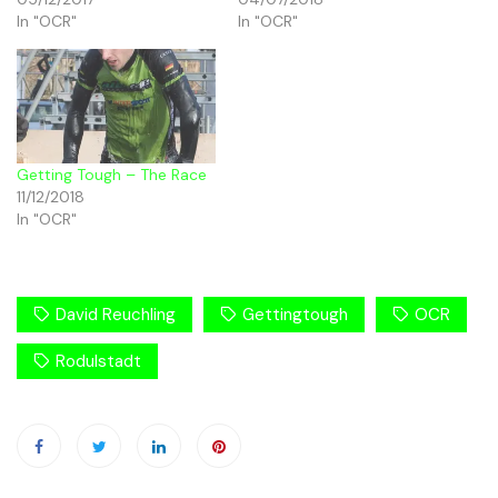
In "OCR"
In "OCR"
Getting Tough – The Race
11/12/2018
In "OCR"
David Reuchling
Gettingtough
OCR
Rodulstadt