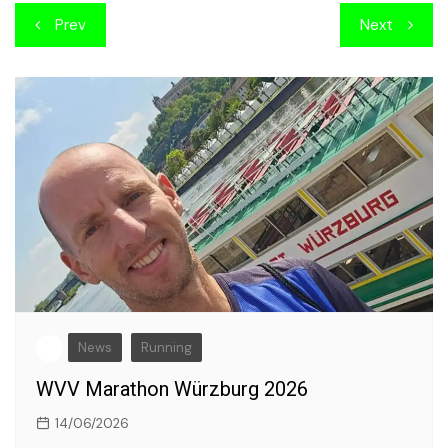
Beitragsnavigation
Prev
Next
News
Running
WVV Marathon Würzburg 2026
14/06/2026