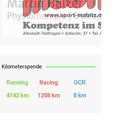
Kilometerspende
Running
Racing
OCR
4142 km
1208
km
8 km