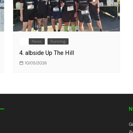
News
Running
4. albside Up The Hill
10/05/2026
N
G
z