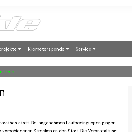
projekte
Kilometerspende
Service
2025
albside Skyraces
Kilometerwertung
Kontakt
arathon
2023
Hall of Fame Running
Wanderpokal
Downloads
Reglement
Kilometerwertun
Impressum
n
rtner
bmarathon statt. Bei angenehmen Laufbedingungen gingen
n verschiedenen Strecken an den Start. Die Veranstaltung