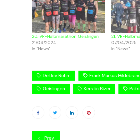
20. VR-Halbmarathon Geislingen
21. VR-Halbma
21/04/2024
07/04/2025
In "News"
In "News"
Detlev Rohm
Frank Markus Hildebran
Geislingen
Kerstin Bizer
Patri
Beitragsnavigation
Prev