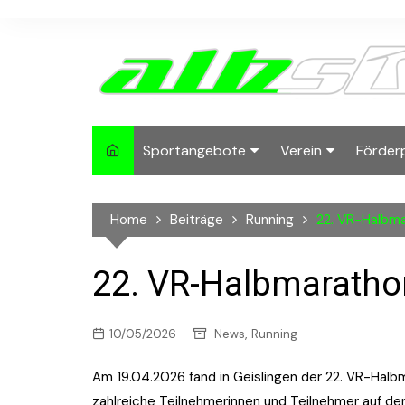
Skip
to
content
Sportangebote
Verein
Förder
Lauftreffs
Running
2024-
Home
Beiträge
Running
22. VR-Halbm
albside Inside
Mitgliedschaft
2022-
Deutsches
Ansprechpartner
2021
22. VR-Halbmaratho
Sportabzeichen
Sponsoren und Pa
2020
X-Mas Run
,
10/05/2026
News
Running
2019
Biketreff
Am 19.04.2026 fand in Geislingen der 22. VR-Hal
2018
zahlreiche Teilnehmerinnen und Teilnehmer auf de