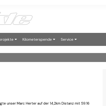
projekte
Kilometerspende
Service
2025
albside Skyraces
Kilometerwertung
Kontakt
2023
Hall of Fame Running
Wanderpokal
Downloads
Reglement
Kilometerwertun
Impressum
rtner
egte unser Marc Herter auf der 14,2km Distanz mit 59:16