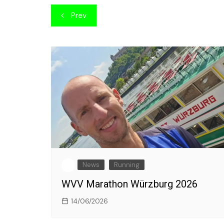
Beitragsnavigation
Prev
News
Running
WVV Marathon Würzburg 2026
14/06/2026