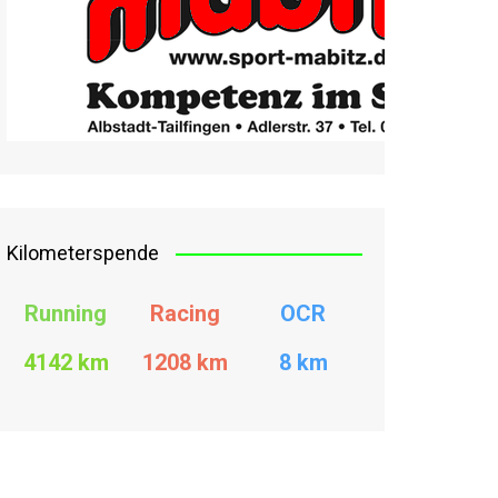
Kilometerspende
Running
Racing
OCR
4142 km
1208
km
8 km