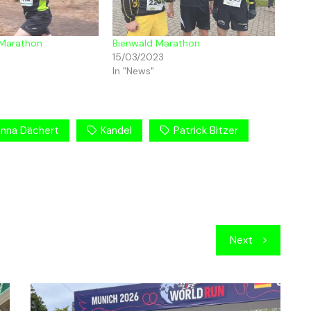
 Marathon
Bienwald Marathon
15/03/2023
In "News"
nna Dächert
Kandel
Patrick Bitzer
Next