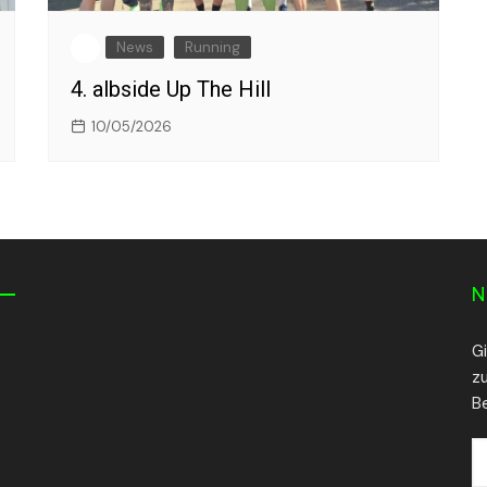
News
Running
4. albside Up The Hill
10/05/2026
N
G
z
Be
E
Ma