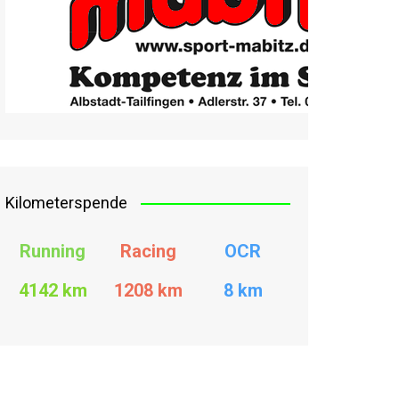
Kilometerspende
Running
Racing
OCR
4142 km
1208
km
8 km