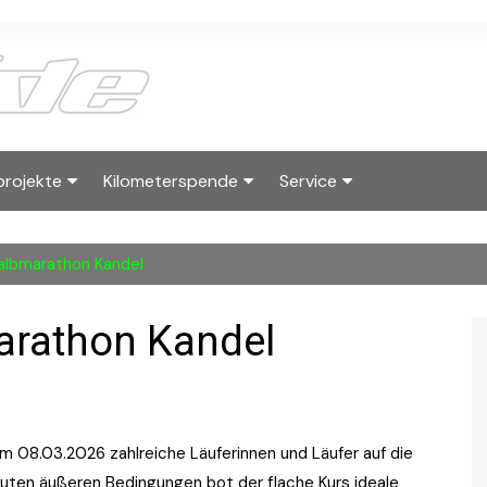
projekte
Kilometerspende
Service
2025
albside Skyraces
Kilometerwertung
Kontakt
Halbmarathon Kandel
2023
Hall of Fame Running
Wanderpokal
Downloads
Reglement
Kilometerwertun
Impressum
arathon Kandel
rtner
m 08.03.2026 zahlreiche Läuferinnen und Läufer auf die
guten äußeren Bedingungen bot der flache Kurs ideale