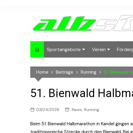
Skip
to
content
Sportangebote
Verein
Förder
Lauftreffs
Running
2024-
Home
Beiträge
Running
51. Bienwald 
albside Inside
Mitgliedschaft
2022-
Deutsches
Ansprechpartner
2021
51. Bienwald Halbm
Sportabzeichen
Sponsoren und Pa
2020
X-Mas Run
,
03/04/2026
News
Running
2019
Biketreff
Beim 51. Bienwald Halbmarathon in Kandel gingen a
2018
traditionsreiche Strecke durch den Bienwald. Bei 