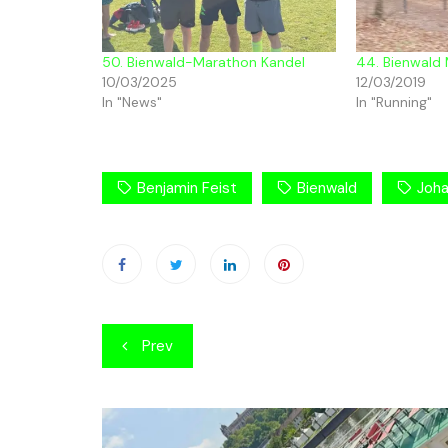
50. Bienwald-Marathon Kandel
44. Bienwald
10/03/2025
12/03/2019
In "News"
In "Running"
Benjamin Feist
Bienwald
Joha
Beitragsnavigation
Prev