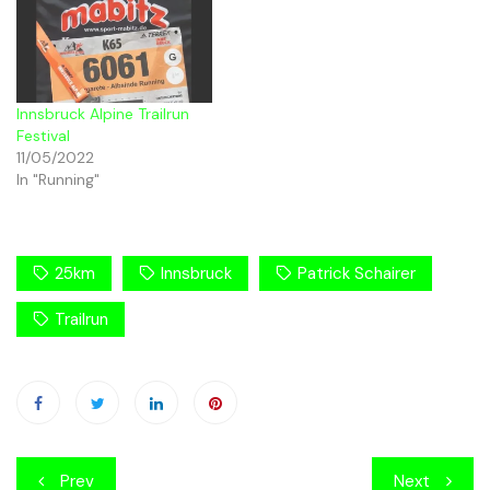
Innsbruck Alpine Trailrun
Festival
11/05/2022
In "Running"
25km
Innsbruck
Patrick Schairer
Trailrun
Beitragsnavigation
Prev
Next