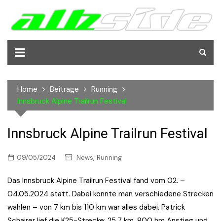
Skip
to
content
Home
Beiträge
Running
Innsbruck Alpine Trailrun Festival
Innsbruck Alpine Trailrun Festival
,
09/05/2024
News
Running
Das Innsbruck Alpine Trailrun Festival fand vom 02. –
04.05.2024 statt. Dabei konnte man verschiedene Strecken
wählen – von 7 km bis 110 km war alles dabei. Patrick
Schairer lief die K25-Strecke: 25,7 km, 800 hm Anstieg und