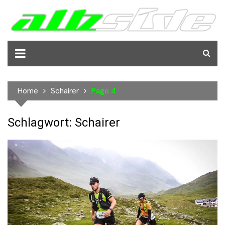
Skip
to
content
Home
Schairer
Page 4
Schlagwort:
Schairer