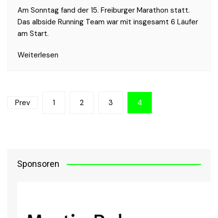
Am Sonntag fand der 15. Freiburger Marathon statt.
Das albside Running Team war mit insgesamt 6 Läufer
am Start.
Weiterlesen
Seitennummerierung
Prev
1
2
3
4
der
Beiträge
Sponsoren