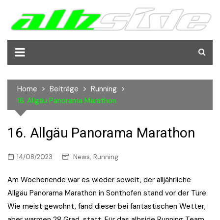
Skip
to
content
Home
Beiträge
Running
16. Allgäu Panorama Marathon
16. Allgäu Panorama Marathon
,
14/08/2023
News
Running
Am Wochenende war es wieder soweit, der alljährliche
Allgäu Panorama Marathon in Sonthofen stand vor der Türe.
Wie meist gewohnt, fand dieser bei fantastischen Wetter,
aber warmen 28 Grad, statt. Für das albside Running Team