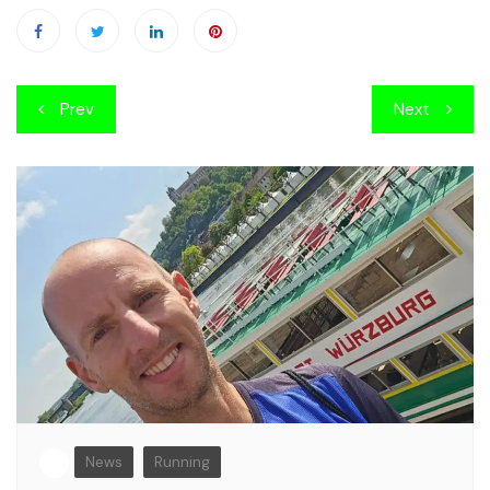
Beitragsnavigation
Prev
Next
News
Running