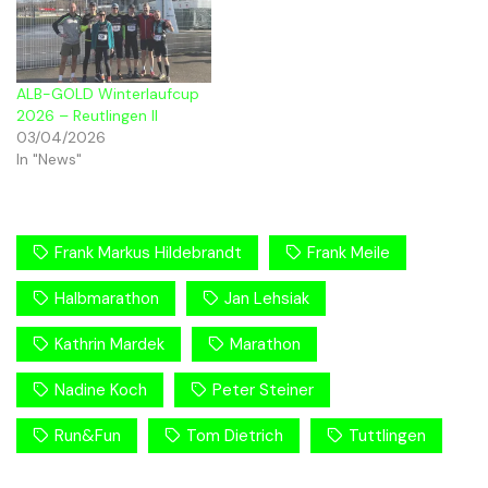
ALB-GOLD Winterlaufcup
2026 – Reutlingen ll
03/04/2026
In "News"
Frank Markus Hildebrandt
Frank Meile
Halbmarathon
Jan Lehsiak
Kathrin Mardek
Marathon
Nadine Koch
Peter Steiner
Run&Fun
Tom Dietrich
Tuttlingen