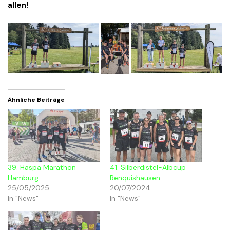
allen!
Ähnliche Beiträge
39. Haspa Marathon
41. Silberdistel-Albcup
Hamburg
Renquishausen
25/05/2025
20/07/2024
In "News"
In "News"