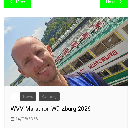
Beitragsnavigation
Prev
Next
News
Running
WVV Marathon Würzburg 2026
14/06/2026