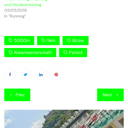
und Hürdenmeeting
05/05/2019
In "Running"
5000m
5km
Bitzer
Kreismeisterschaft
Patrick
Beitragsnavigation
Prev
Next