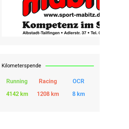
Kilometerspende
Running
Racing
OCR
4142 km
1208
km
8 km