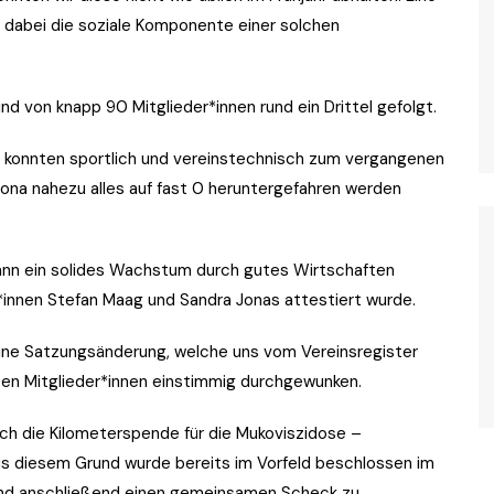
a dabei die soziale Komponente einer solchen
nd von knapp 90 Mitglieder*innen rund ein Drittel gefolgt.
g konnten sportlich und vereinstechnisch zum vergangenen
rona nahezu alles auf fast 0 heruntergefahren werden
ann ein solides Wachstum durch gutes Wirtschaften
*innen Stefan Maag und Sandra Jonas attestiert wurde.
eine Satzungsänderung, welche uns vom Vereinsregister
en Mitglieder*innen einstimmig durchgewunken.
ch die Kilometerspende für die Mukoviszidose –
us diesem Grund wurde bereits im Vorfeld beschlossen im
 und anschließend einen gemeinsamen Scheck zu