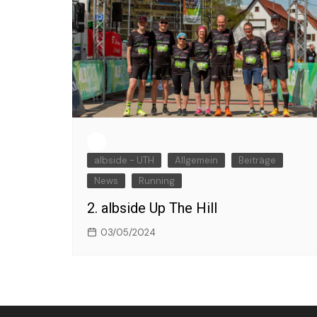
albside - UTH
Allgemein
Beiträge
News
Running
2. albside Up The Hill
03/05/2024