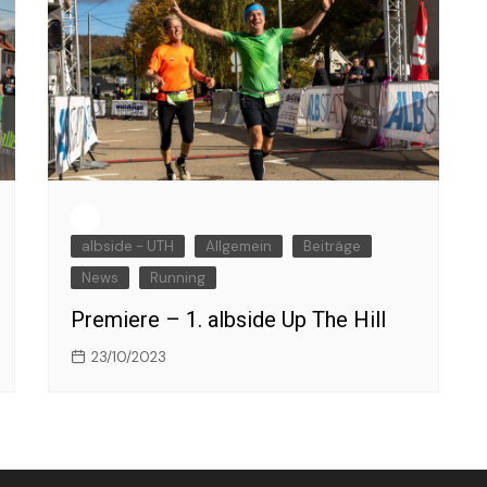
albside - UTH
Allgemein
Beiträge
News
Running
Premiere – 1. albside Up The Hill
23/10/2023