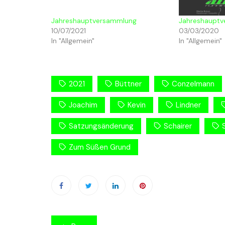
Jahreshauptversammlung
Jahreshaupt
10/07/2021
03/03/2020
In "Allgemein"
In "Allgemein"
2021
Büttner
Conzelmann
Joachim
Kevin
Lindner
Satzungsänderung
Schairer
Zum Süßen Grund
Beitragsnavigation