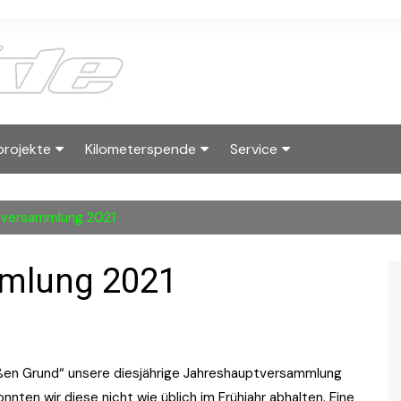
projekte
Kilometerspende
Service
2025
albside Skyraces
Kilometerwertung
Kontakt
tversammlung 2021
2023
Hall of Fame Running
Wanderpokal
Downloads
Reglement
Kilometerwertun
Impressum
mlung 2021
rtner
ßen Grund“ unsere diesjährige Jahreshauptversammlung
nnten wir diese nicht wie üblich im Frühjahr abhalten. Eine