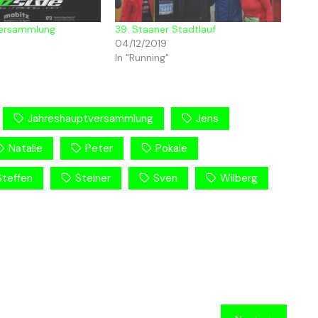
versammlung
39. Staaner Stadtlauf
04/12/2019
In "Running"
Jahreshauptversammlung
Jens
Natalie
Peter
Pokale
Steffen
Steiner
Sven
Wilberg