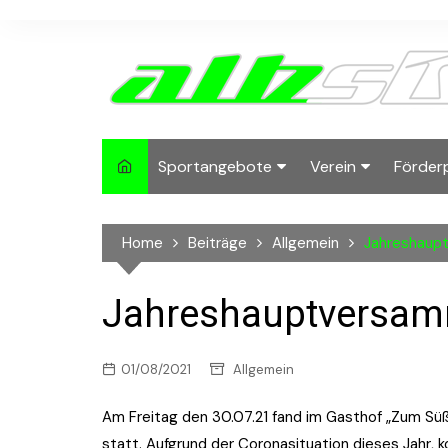
Skip
to
content
Sportangebote
Verein
Förder
Lauftreffs
Running
2024-
Home
Beiträge
Allgemein
Jahreshaup
albside Inside
Mitgliedschaft
2022-
Deutsches
Ansprechpartner
2021
Jahreshauptversam
Sportabzeichen
Sponsoren und Pa
2020
X-Mas Run
01/08/2021
Allgemein
2019
Biketreff
Am Freitag den 30.07.21 fand im Gasthof „Zum Sü
2018
statt. Aufgrund der Coronasituation dieses Jahr, ko