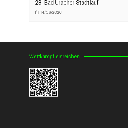
28. Bad Uracher Stadtlauf
14/06/2026
Wettkampf einreichen