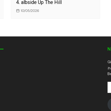
4. albside Up The Hill
10/05/2026
N
G
z
Be
E
Ma
A