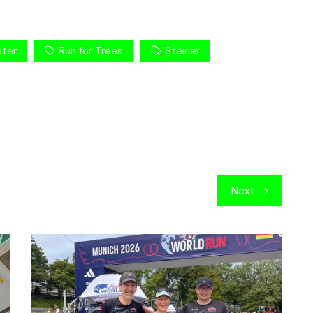
eter
Run for Trees
Steiner
Next