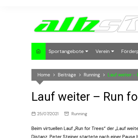
Skip
to
content
Sportangebote
Verein
Förder
Lauftreffs
Running
2024-
Home
Beiträge
Running
Lauf weiter – 
albside Inside
Mitgliedschaft
2022-
Deutsches
Ansprechpartner
2021
Lauf weiter – Run fo
Sportabzeichen
Sponsoren und Pa
2020
X-Mas Run
25/07/2021
Running
2019
Biketreff
Beim virtuellen Lauf „Run for Trees“ der „Lauf wei
2018
Distanz. Peter Steiner startete nach einer Pause