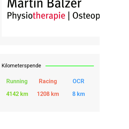
Kilometerspende
Running
Racing
OCR
4142 km
1208
km
8 km