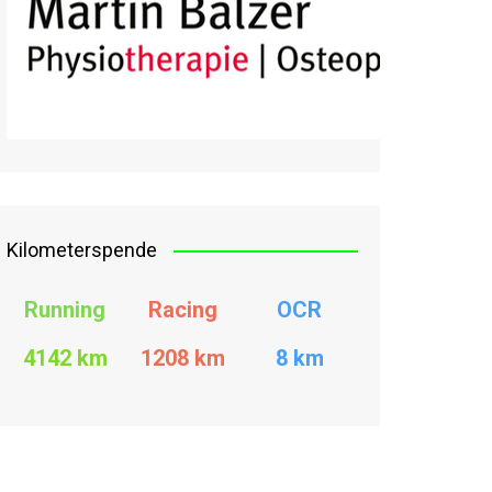
Kilometerspende
Running
Racing
OCR
4142 km
1208
km
8 km