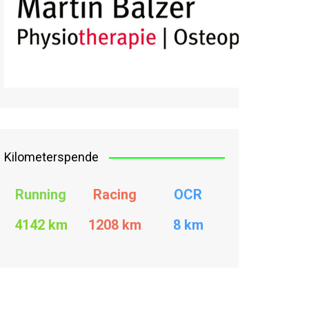
Kilometerspende
Running
Racing
OCR
4142 km
1208
km
8 km