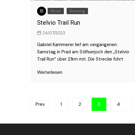
News
Running
Stelvio Trail Run
24/07/2023
Gabriel Kammerer lief am vergangenen
Samstag in Prad am Stilfserjoch den „Stelvio
Trail Run“ über 21km mit. Die Strecke führt
Weiterlesen
Seitennummerierung
Prev
1
2
3
4
der
Beiträge