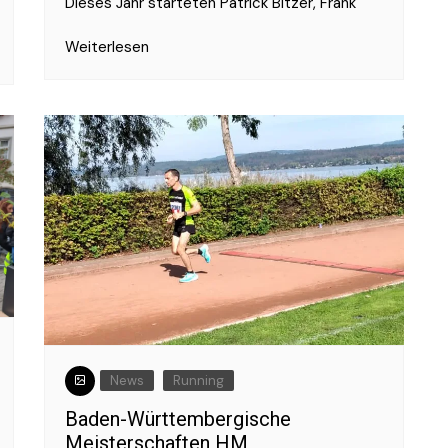
Dieses Jahr starteten Patrick Bitzer, Frank
Weiterlesen
News
Running
Baden-Württembergische
Meisterschaften HM