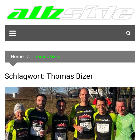
Skip
to
content
Home
Thomas Bizer
Schlagwort:
Thomas Bizer